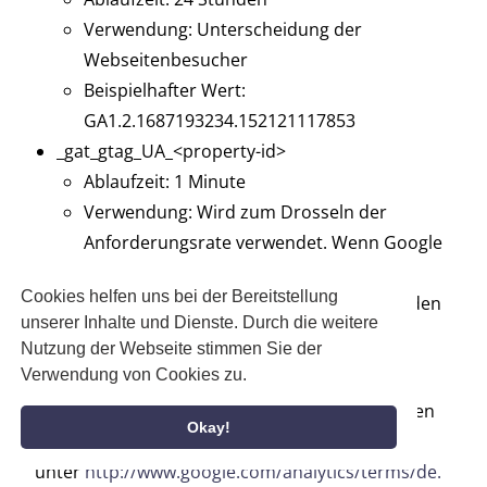
Verwendung: Unterscheidung der
Webseitenbesucher
Beispielhafter Wert:
GA1.2.1687193234.152121117853
_gat_gtag_UA_<property-id>
Ablaufzeit: 1 Minute
Verwendung: Wird zum Drosseln der
Anforderungsrate verwendet. Wenn Google
Analytics über den Google Tag Manager
Cookies helfen uns bei der Bereitstellung
bereitgestellt wird, erhält dieser Cookie den
unserer Inhalte und Dienste. Durch die weitere
Namen _dc_gtm_ <property-id>.
Nutzung der Webseite stimmen Sie der
Beispielhafter Wert: 1
Verwendung von Cookies zu.
Nähere Informationen zu Nutzungsbedingungen
Okay!
und Datenschutz finden Sie
unter
http://www.google.com/analytics/terms/de.